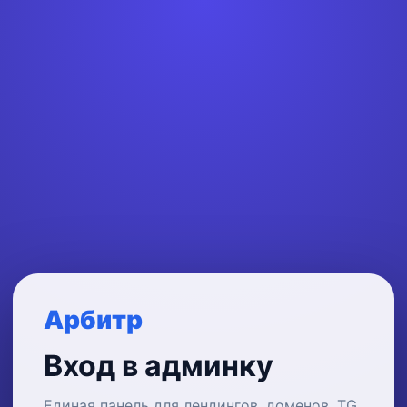
Арбитр
Вход в админку
Единая панель для лендингов, доменов, TG